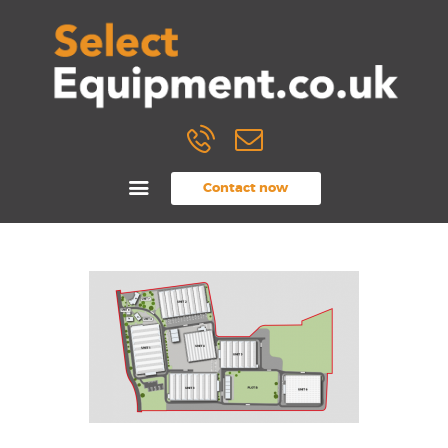
Home
Contact now
About
Printing
Design
Delivery & FAQ
Contact
01732 873720
sales@selectequipment.co.uk