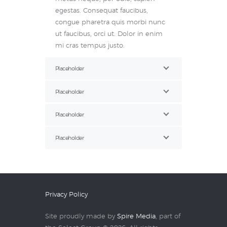
egestas. Consequat faucibus,
congue pharetra quis morbi nunc
ut faucibus, orci ut. Dolor in enim
mi cras tempus justo.
Placeholder
Placeholder
Placeholder
Placeholder
Privacy Policy
Site proudly made by
Spire Media
, part of