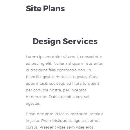
• Who we are
Site Plans
Design Services
Lorem ipsum dolor sit amet, consectetur
adipiscing elit. Nullam aliquam risus ante,
id tincidunt felis commodo non. In
blandit egestas metus at egestas. Class
aptent taciti sociosqu ad litora torquent
per conubia nostra, per inceptos
himenaeos. Duis suscipit a erat vel
egestas.
Proin nec ante id lacus interdum lacinia a
in justo. Proin tristique ac ligula sit amet
cursus. Praesent vitae sem vitae eros