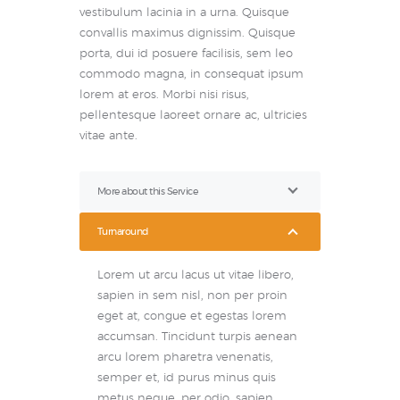
vestibulum lacinia in a urna. Quisque
convallis maximus dignissim. Quisque
porta, dui id posuere facilisis, sem leo
commodo magna, in consequat ipsum
lorem at eros. Morbi nisi risus,
pellentesque laoreet ornare ac, ultricies
vitae ante.
More about this Service
Turnaround
Lorem ut arcu lacus ut vitae libero,
sapien in sem nisl, non per proin
eget at, congue et egestas lorem
accumsan. Tincidunt turpis aenean
arcu lorem pharetra venenatis,
semper et, id purus minus quis
metus neque, per odio, sapien